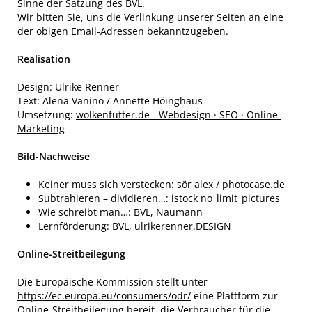
Sinne der Satzung des BVL.
Wir bitten Sie, uns die Verlinkung unserer Seiten an eine
der obigen Email-Adressen bekanntzugeben.
Realisation
Design: Ulrike Renner
Text: Alena Vanino / Annette Höinghaus
Umsetzung:
wolkenfutter.de - Webdesign · SEO · Online-
Marketing
Bild-Nachweise
Keiner muss sich verstecken: sör alex / photocase.de
Subtrahieren – dividieren…: istock no_limit_pictures
Wie schreibt man…: BVL, Naumann
Lernförderung: BVL, ulrikerenner.DESIGN
Online-Streitbeilegung
Die Europäische Kommission stellt unter
https://ec.europa.eu/consumers/odr/
eine Plattform zur
Online-Streitbeilegung bereit, die Verbraucher für die